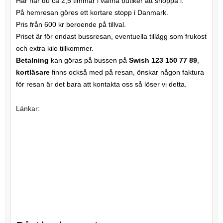
Här har du ca 2,5 timmar i valfria butiker att shoppa i.
På hemresan göres ett kortare stopp i Danmark.
Pris från 600 kr beroende på tillval.
Priset är för endast bussresan, eventuella tillägg som frukost
och extra kilo tillkommer.
Betalning
kan göras på bussen på
Swish 123 150 77 89
,
kortläsare
finns också med på resan, önskar någon faktura
för resan är det bara att kontakta oss så löser vi detta.
Länkar: