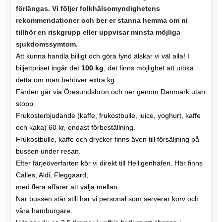
förlängas. Vi följer folkhälsomyndighetens
rekommendationer och ber er stanna hemma om ni
tillhör en riskgrupp eller uppvisar minsta möjliga
sjukdomssymtom.
Att kunna handla billigt och göra fynd älskar vi väl alla! I
biljettpriset ingår det
100 kg
, det finns möjlighet att utöka
detta om man behöver extra kg.
Färden går via Öresundsbron och ner genom Danmark utan
stopp.
Frukosterbjudande (kaffe, frukostbulle, juice, yoghurt, kaffe
och kaka) 60 kr, endast förbeställning.
Frukostbulle, kaffe och drycker finns även till försäljning på
bussen under resan.
Efter färjeöverfarten kör vi direkt till Heiligenhafen. Här finns
Calles, Aldi, Fleggaard,
med flera affärer att välja mellan.
När bussen står still har vi personal som serverar korv och
våra hamburgare.