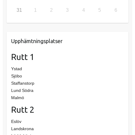
31
1
2
3
4
5
6
Upphämtningsplatser
Rutt 1
Ystad
Sjöbo
Staffanstorp
Lund Södra
Malmö
Rutt 2
Eslöv
Landskrona