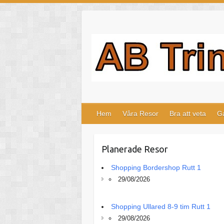
Hoppa
till
innehåll
Hem
Våra Resor
Bra att veta
Ga
Planerade Resor
Shopping Bordershop Rutt 1
29/08/2026
Shopping Ullared 8-9 tim Rutt 1
29/08/2026