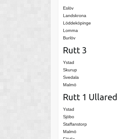
Eslöv
Landskrona
Löddeköpinge
Lomma
Burlöv
Rutt 3
Ystad
Skurup
Svedala
Malmö
Rutt 1 Ullared
Ystad
Sjöbo
Staffanstorp
Malmö
Flädie