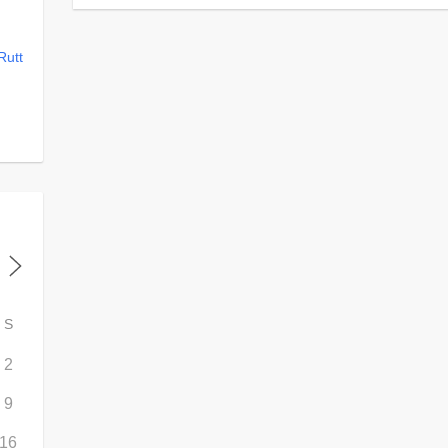
Rutt
S
2
9
16