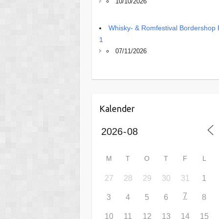
10/10/2026
Whisky- & Romfestival Bordershop 
1
07/11/2026
Kalender
M
T
O
T
F
L
27
28
29
30
31
1
7
3
4
5
6
8
10
11
12
13
14
15