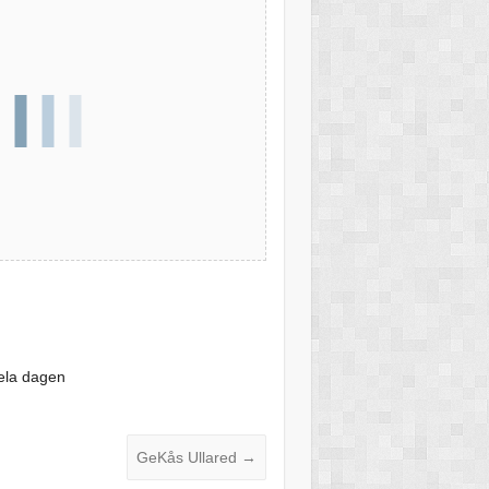
ela dagen
GeKås Ullared
→