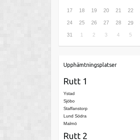
17
18
19
20
21
22
24
25
26
27
28
29
31
1
2
3
4
5
Upphämtningsplatser
Rutt 1
Ystad
Sjöbo
Staffanstorp
Lund Södra
Malmö
Rutt 2