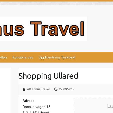
lleri
Kontakta oss
Upphämtning Tyskland
Shopping Ullared
AB Trinus Travel
29/09/2017
Adress
La
Danska vägen 13
S-311 85 Ullared