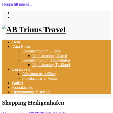
Hoppa till innehåll
Hem
Våra Resor
Reseinformation Ullared
Upphämtning Ullared
Reseinformation Heiligehafen
Upphämtning Tyskland
Bra att veta
Allmänna resevillkor
Försäkringar & Valuta
Galleri
Kontakta oss
Upphämtning Tyskland
Shopping Heiligenhafen