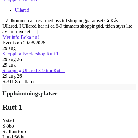
Ullared
Välkommen att resa med oss till shoppingparadiset GeKås i
Ullared. I Ullared har ni ca 8-9 timmars shoppingtid, tiden styrs lite
av hur mycket [...]
Mer info
Boka nu!
Events on 29/08/2026
29
aug
Shopping Bordershop Rutt 1
29 aug 26
29
aug
Shopping Ullared 8-9 tim Rutt 1
29 aug 26
S-311 85 Ullared
Upphämtningsplatser
Rutt 1
Ystad
Sjöbo
Staffanstorp
Lund Södra