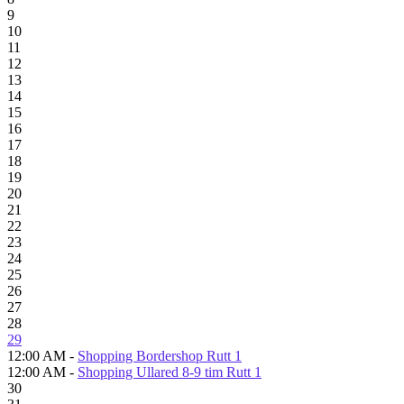
9
10
11
12
13
14
15
16
17
18
19
20
21
22
23
24
25
26
27
28
29
12:00 AM -
Shopping Bordershop Rutt 1
12:00 AM -
Shopping Ullared 8-9 tim Rutt 1
30