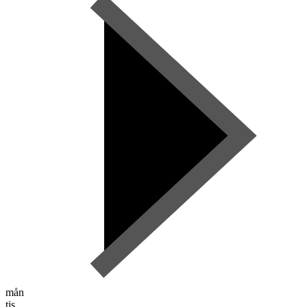
mån
tis