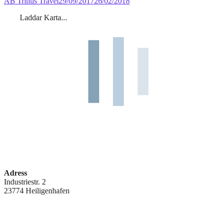
AB Trinus Travel
29/09/2017
26/02/2018
Laddar Karta...
Adress
Industriestr. 2
23774 Heiligenhafen