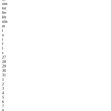
ons
tor
fre
lör
sön
m
t
o
t
f
l
s
27
28
29
30
31
1
2
3
4
5
6
7
8