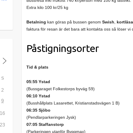
Bussresa inkl frukost 740 kr/person med 100 kg lastvikt.
Extra kilo 100 kr/25 kg
Betalning
kan göras på bussen genom
Swish
,
kortläsa
faktura för resan är det bara att kontakta oss så löser vi 
Påstigningsorter
Tid & plats
S
05:55 Ystad
(Bussgaraget Folkestorps byväg 59)
2
06:10 Ystad
9
(Busshållplats Lasarettet, Kristianstadsvägen 1 B)
06:35 Sjöbo
16
(Pendlarparkeringen Jysk)
07:05 Staffanstorp
23
(Parkeringen utanför Byggmax)