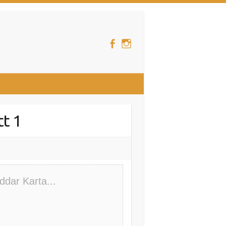
t 1
ddar Karta...