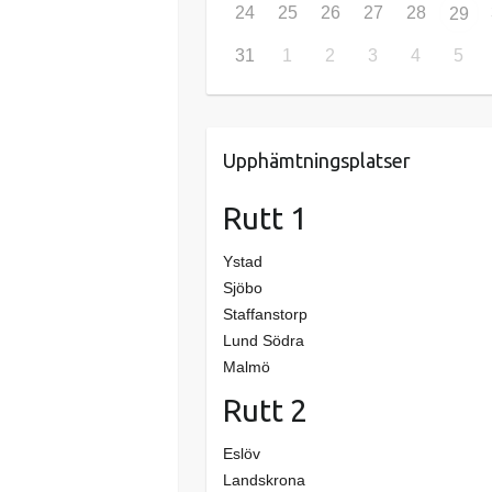
24
25
26
27
28
29
31
1
2
3
4
5
Upphämtningsplatser
Rutt 1
Ystad
Sjöbo
Staffanstorp
Lund Södra
Malmö
Rutt 2
Eslöv
Landskrona