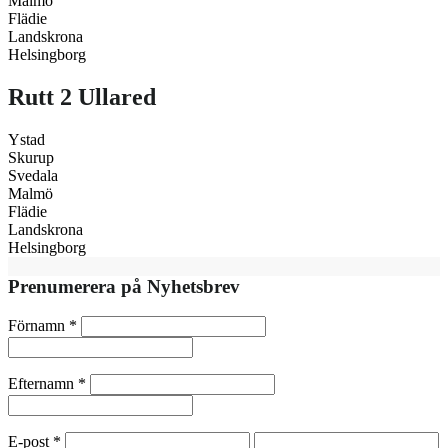
Malmö
Flädie
Landskrona
Helsingborg
Rutt 2 Ullared
Ystad
Skurup
Svedala
Malmö
Flädie
Landskrona
Helsingborg
Prenumerera på Nyhetsbrev
Förnamn
*
Efternamn
*
E-post
*