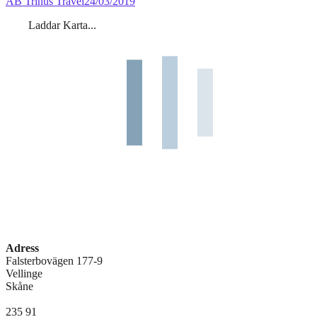
AB Trinus Travel
24/03/2019
Laddar Karta...
Adress
Falsterbovägen 177-9
Vellinge
Skåne
235 91