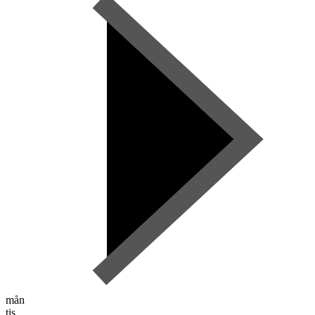
mån
tis