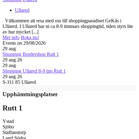
Ullared
Välkommen att resa med oss till shoppingparadiset GeKås i
Ullared. I Ullared har ni ca 8-9 timmars shoppingtid, tiden styrs lite
av hur mycket [...]
Mer info
Boka nu!
Events on 29/08/2026
29
aug
Shopping Bordershop Rutt 1
29 aug 26
29
aug
Shopping Ullared 8-9 tim Rutt 1
29 aug 26
S-311 85 Ullared
Upphämtningsplatser
Rutt 1
Ystad
Sjöbo
Staffanstorp
Lund Södra