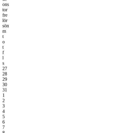
ons
tor
fre
lör
sön
m
t
o
t
f
l
s
27
28
29
30
31
1
2
3
4
5
6
7
8