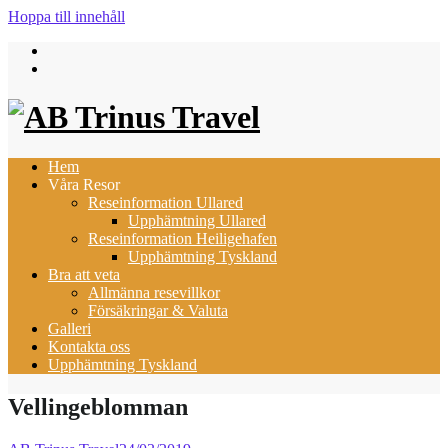
Hoppa till innehåll
Hem
Våra Resor
Reseinformation Ullared
Upphämtning Ullared
Reseinformation Heiligehafen
Upphämtning Tyskland
Bra att veta
Allmänna resevillkor
Försäkringar & Valuta
Galleri
Kontakta oss
Upphämtning Tyskland
Vellingeblomman