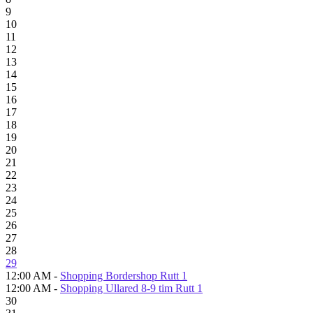
9
10
11
12
13
14
15
16
17
18
19
20
21
22
23
24
25
26
27
28
29
12:00 AM -
Shopping Bordershop Rutt 1
12:00 AM -
Shopping Ullared 8-9 tim Rutt 1
30