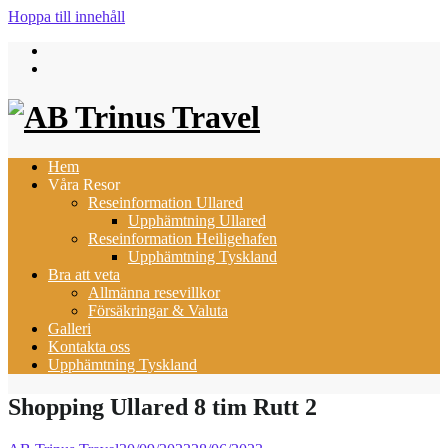
Hoppa till innehåll
Hem
Våra Resor
Reseinformation Ullared
Upphämtning Ullared
Reseinformation Heiligehafen
Upphämtning Tyskland
Bra att veta
Allmänna resevillkor
Försäkringar & Valuta
Galleri
Kontakta oss
Upphämtning Tyskland
Shopping Ullared 8 tim Rutt 2