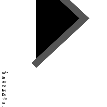
mån
tis
ons
tor
fre
lör
sön
m