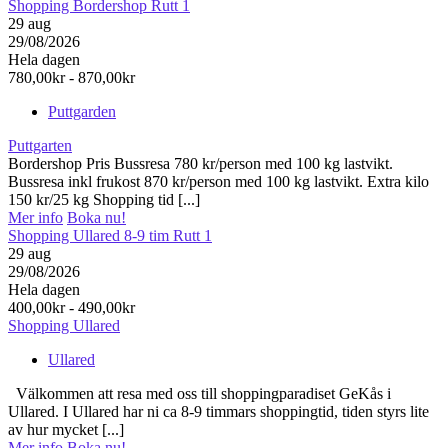
Shopping Bordershop Rutt 1
29
aug
29/08/2026
Hela dagen
780,00kr - 870,00kr
Puttgarden
Puttgarten
Bordershop Pris Bussresa 780 kr/person med 100 kg lastvikt.
Bussresa inkl frukost 870 kr/person med 100 kg lastvikt. Extra kilo
150 kr/25 kg Shopping tid [...]
Mer info
Boka nu!
Shopping Ullared 8-9 tim Rutt 1
29
aug
29/08/2026
Hela dagen
400,00kr - 490,00kr
Shopping Ullared
Ullared
Välkommen att resa med oss till shoppingparadiset GeKås i
Ullared. I Ullared har ni ca 8-9 timmars shoppingtid, tiden styrs lite
av hur mycket [...]
Mer info
Boka nu!