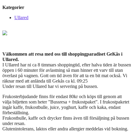
Kategorier
Ullared
Välkommen att resa med oss till shoppingparadiset GeKås i
Ullared.
I Ullared har ni ca 8 timmars shoppingtid, efter halva tiden är bussen
öppen i 60 minuter för avlastning så man hinner ett varv till utan
överlast på vagnen. Gott om tid även för att ta en bit mat också. Vi
räknar med att anlända till Gekås ca kl. 09:25
Under resan till Ullared har vi servering på bussen.
Frukosterbjudande finns för endast 80kr och köps till genom att
välja biljetten som heter ”Bussresa + frukostpaket”. I frukostpaketet
ingår kaffe, frukostbulle, juice, yoghurt, kaffe och kaka, endast
förbeställning.
Frukostbulle, kaffe och drycker finns även till försäljning på bussen
under resan.
Glutenintolerans, laktos eller andra allergier meddelas vid bokning.