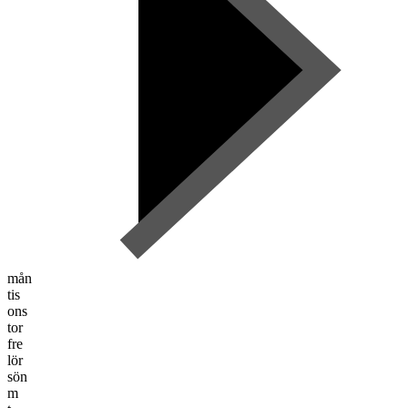
mån
tis
ons
tor
fre
lör
sön
m