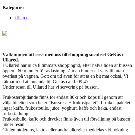
Kategorier
Ullared
Välkommen att resa med oss till shoppingparadiset GeKås i
Ullared.
I Ullared har ni ca 8 timmars shoppingtid, efter halva tiden är bussen
öppen i 60 minuter för avlastning så man hinner ett varv till utan
överlast på vagnen. Gott om tid även för att ta en bit mat också. Vi
räknar med att anlända till Gekås ca kl. 09:45
Under resan till Ullared har vi servering på bussen.
Frukosterbjudande finns för endast 80kr och köps till genom att
välja biljetten som heter ”Bussresa + frukostpaket”. I frukostpaketet
ingår kaffe, frukostbulle, juice, yoghurt, kaffe och kaka, endast
förbeställning.
Frukostbulle, kaffe och drycker finns även till försäljning på bussen
under resan.
Glutenintolerans, laktos eller andra allergier meddelas vid bokning.