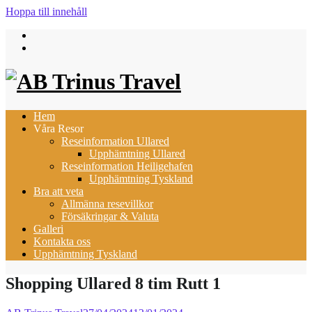
Hoppa till innehåll
Hem
Våra Resor
Reseinformation Ullared
Upphämtning Ullared
Reseinformation Heiligehafen
Upphämtning Tyskland
Bra att veta
Allmänna resevillkor
Försäkringar & Valuta
Galleri
Kontakta oss
Upphämtning Tyskland
Shopping Ullared 8 tim Rutt 1