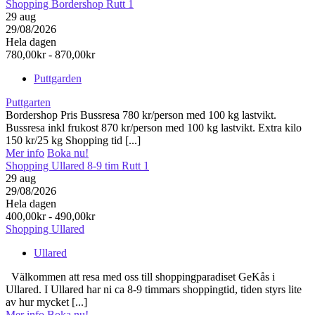
Shopping Bordershop Rutt 1
29
aug
29/08/2026
Hela dagen
780,00kr - 870,00kr
Puttgarden
Puttgarten
Bordershop Pris Bussresa 780 kr/person med 100 kg lastvikt.
Bussresa inkl frukost 870 kr/person med 100 kg lastvikt. Extra kilo
150 kr/25 kg Shopping tid [...]
Mer info
Boka nu!
Shopping Ullared 8-9 tim Rutt 1
29
aug
29/08/2026
Hela dagen
400,00kr - 490,00kr
Shopping Ullared
Ullared
Välkommen att resa med oss till shoppingparadiset GeKås i
Ullared. I Ullared har ni ca 8-9 timmars shoppingtid, tiden styrs lite
av hur mycket [...]
Mer info
Boka nu!