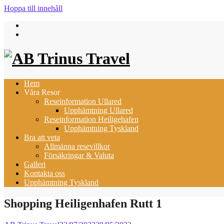
Hoppa till innehåll
Hem
Våra Resor
Reseinformation Ullared
Upphämtning Ullared
Reseinformation Heiligehafen
Upphämtning Tyskland
Bra att veta
Allmänna resevillkor
Försäkringar & Valuta
Galleri
Kontakta oss
Upphämtning Tyskland
Shopping Heiligenhafen Rutt 1