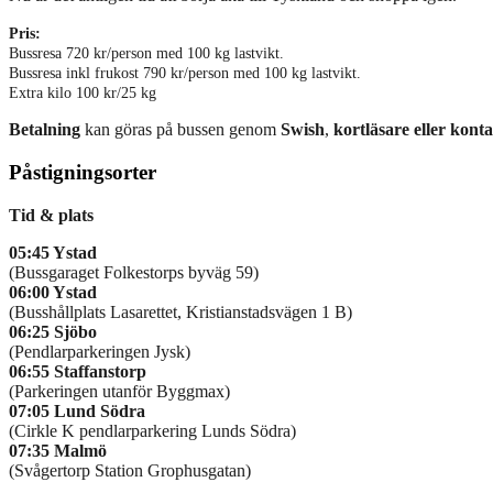
Pris:
Bussresa 720 kr/person med 100 kg lastvikt.
Bussresa inkl frukost 790 kr/person med 100 kg lastvikt.
Extra kilo 100 kr/25 kg
Betalning
kan göras på bussen genom
Swish
,
kortläsare eller kont
Påstigningsorter
Tid & plats
05:45 Ystad
(Bussgaraget Folkestorps byväg 59)
06:00 Ystad
(Busshållplats Lasarettet, Kristianstadsvägen 1 B)
06:25 Sjöbo
(Pendlarparkeringen Jysk)
06:55 Staffanstorp
(Parkeringen utanför Byggmax)
07:05 Lund Södra
(Cirkle K pendlarparkering Lunds Södra)
07:35 Malmö
(Svågertorp Station Grophusgatan)