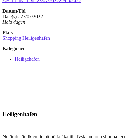
AB Trinus Travel
23/07/2022
29/05/2022
Datum/Tid
Date(s) - 23/07/2022
Hela dagen
Plats
Shopping Heiligenhafen
Kategorier
Heiligehafen
Heiligenhafen
Nu är det äntligen tid att börja åka till Tyskland och shoppa igen.