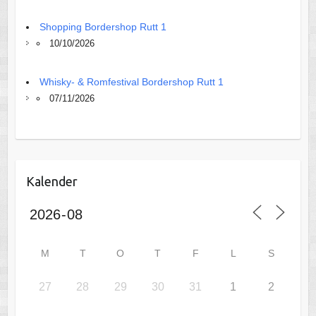
Shopping Bordershop Rutt 1
10/10/2026
Whisky- & Romfestival Bordershop Rutt 1
07/11/2026
Kalender
M
T
O
T
F
L
S
27
28
29
30
31
1
2