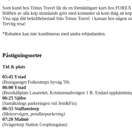
Som kund hos Trinus Travel får du en förmånligare kurs hos FOREX 
Hälften av alla köp utomlands görs med kontanter så kom ihåg att k
Visa upp ditt bekräftelsemail från Trinus Travel i kassan hos någon av 
Trevlig resa!
*Rabatten kan inte kombineras med andra erbjudanden.
Påstigningsorter
Tid & plats
05:45 Ystad
(Bussgaraget Folkestorps byväg 59)
06:00 Ystad
(Busshållplats Lasarettet, Kristianstadsvägen 1 B. Endast upphämtnin
06:25 Sjöbo
(Samåknings parkeringen vid Jem&Fix)
06:55 Staffanstorp
(Meteorvägen, pendlarparkering)
07:20 Malmö
(Svågertorp Station Grophusgatan)