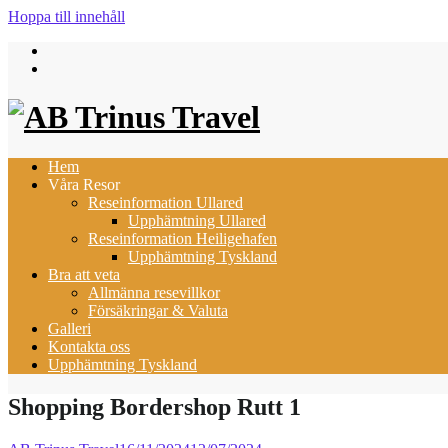
Hoppa till innehåll
Hem
Våra Resor
Reseinformation Ullared
Upphämtning Ullared
Reseinformation Heiligehafen
Upphämtning Tyskland
Bra att veta
Allmänna resevillkor
Försäkringar & Valuta
Galleri
Kontakta oss
Upphämtning Tyskland
Shopping Bordershop Rutt 1