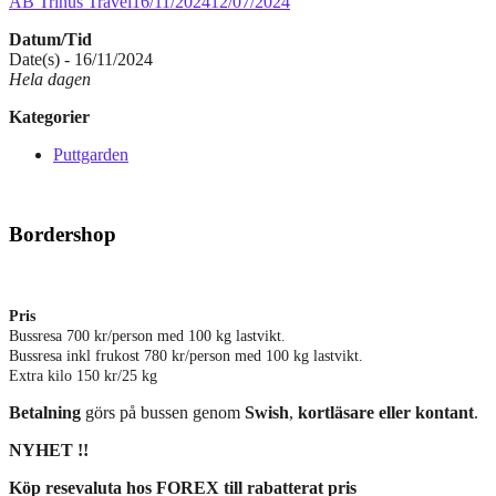
AB Trinus Travel
16/11/2024
12/07/2024
Datum/Tid
Date(s) - 16/11/2024
Hela dagen
Kategorier
Puttgarden
Bordershop
Pris
Bussresa 700 kr/person med 100 kg lastvikt.
Bussresa inkl frukost 780 kr/person med 100 kg lastvikt.
Extra kilo 150 kr/25 kg
Betalning
görs på bussen genom
Swish
,
kortläsare eller kontant
.
NYHET !!
Köp resevaluta hos FOREX till rabatterat pris