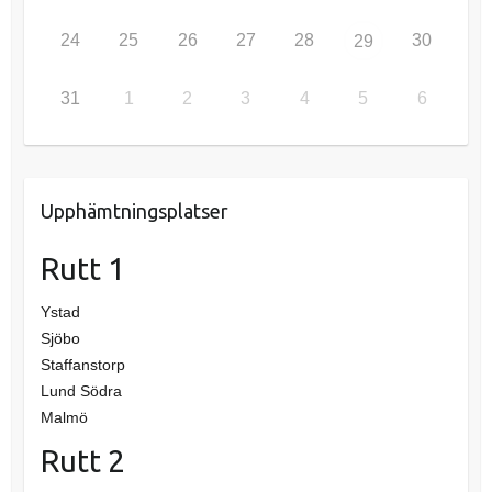
24
25
26
27
28
30
29
31
1
2
3
4
5
6
Upphämtningsplatser
Rutt 1
Ystad
Sjöbo
Staffanstorp
Lund Södra
Malmö
Rutt 2