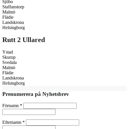
Sjöbo
Staffanstorp
Malmö
Flädie
Landskrona
Helsingborg
Rutt 2 Ullared
Ystad
Skurup
Svedala
Malmö
Flädie
Landskrona
Helsingborg
Prenumerera på Nyhetsbrev
Förnamn
*
Efternamn
*