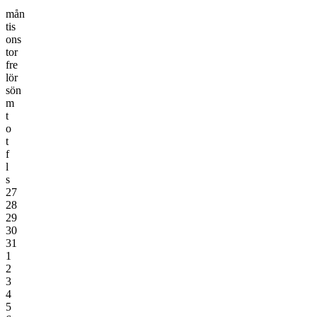
mån
tis
ons
tor
fre
lör
sön
m
t
o
t
f
l
s
27
28
29
30
31
1
2
3
4
5