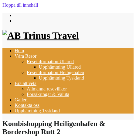
Hoppa till innehåll
Hem
Våra Resor
Reseinformation Ullared
Upphämtning Ullared
Reseinformation Heiligehafen
Upphämtning Tyskland
Bra att veta
Allmänna resevillkor
Försäkringar & Valuta
Galleri
Kontakta oss
Upphämtning Tyskland
Kombishopping Heiligenhafen &
Bordershop Rutt 2