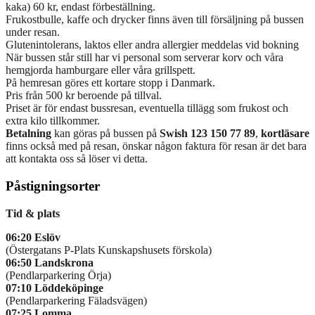
kaka) 60 kr, endast förbeställning.
Frukostbulle, kaffe och drycker finns även till försäljning på bussen
under resan.
Glutenintolerans, laktos eller andra allergier meddelas vid bokning
När bussen står still har vi personal som serverar korv och våra
hemgjorda hamburgare eller våra grillspett.
På hemresan göres ett kortare stopp i Danmark.
Pris från 500 kr beroende på tillval.
Priset är för endast bussresan, eventuella tillägg som frukost och
extra kilo tillkommer.
Betalning
kan göras på bussen på
Swish 123 150 77 89
,
kortläsare
finns också med på resan, önskar någon faktura för resan är det bara
att kontakta oss så löser vi detta.
Påstigningsorter
Tid & plats
06:20 Eslöv
(Östergatans P-Plats Kunskapshusets förskola)
06:50
Landskrona
(Pendlarparkering Örja)
07:10 Löddeköpinge
(Pendlarparkering Fäladsvägen)
07:25 Lomma