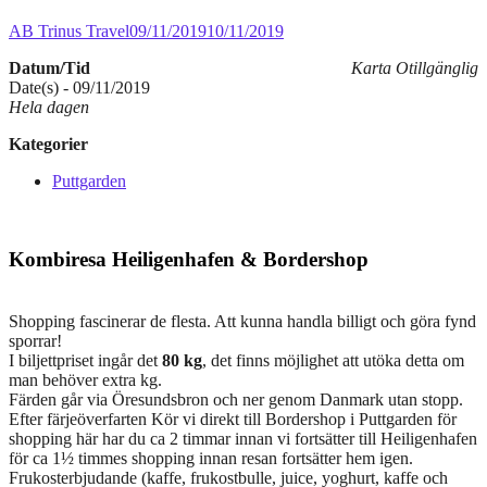
AB Trinus Travel
09/11/2019
10/11/2019
Datum/Tid
Karta Otillgänglig
Date(s) - 09/11/2019
Hela dagen
Kategorier
Puttgarden
Kombiresa Heiligenhafen & Bordershop
Shopping fascinerar de flesta. Att kunna handla billigt och göra fynd
sporrar!
I biljettpriset ingår det
80 kg
, det finns möjlighet att utöka detta om
man behöver extra kg.
Färden går via Öresundsbron och ner genom Danmark utan stopp.
Efter färjeöverfarten Kör vi direkt till Bordershop i Puttgarden för
shopping här har du ca 2 timmar innan vi fortsätter till Heiligenhafen
för ca 1½ timmes shopping innan resan fortsätter hem igen.
Frukosterbjudande (kaffe, frukostbulle, juice, yoghurt, kaffe och