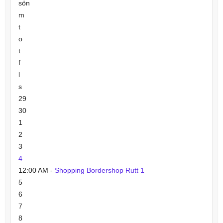
sön
m
t
o
t
f
l
s
29
30
1
2
3
4
12:00 AM -
Shopping Bordershop Rutt 1
5
6
7
8