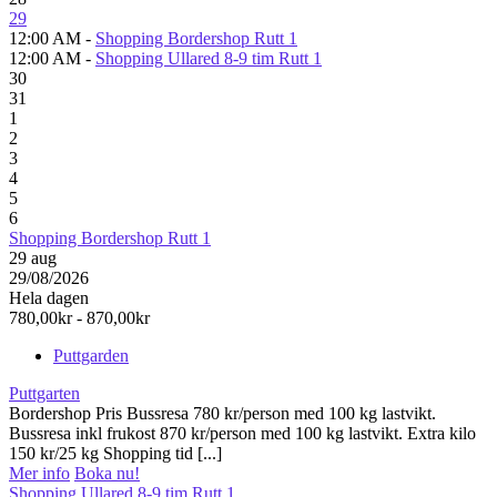
29
12:00 AM -
Shopping Bordershop Rutt 1
12:00 AM -
Shopping Ullared 8-9 tim Rutt 1
30
31
1
2
3
4
5
6
Shopping Bordershop Rutt 1
29
aug
29/08/2026
Hela dagen
780,00kr - 870,00kr
Puttgarden
Puttgarten
Bordershop Pris Bussresa 780 kr/person med 100 kg lastvikt.
Bussresa inkl frukost 870 kr/person med 100 kg lastvikt. Extra kilo
150 kr/25 kg Shopping tid [...]
Mer info
Boka nu!
Shopping Ullared 8-9 tim Rutt 1