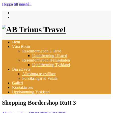
Hoppa till innehåll
Hem
Våra Resor
Reseinformation Ullared
Upphämtning Ullared
Reseinformation Heiligehafen
Upphämtning Tyskland
Bra att veta
Allmänna resevillkor
Försäkringar & Valuta
Galleri
Kontakta oss
Upphämtning Tyskland
Shopping Bordershop Rutt 3