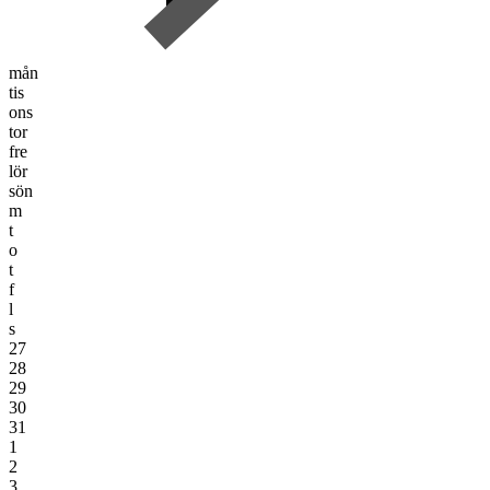
mån
tis
ons
tor
fre
lör
sön
m
t
o
t
f
l
s
27
28
29
30
31
1
2
3