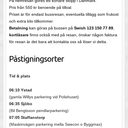
På hemresan göres ett kortare stopp i Danmark.
Pris från 550 kr beroende på tillval.
Priset är för endast bussresan, eventuella tillägg som frukost
och extra kilo tillkommer.
Betalning
kan göras på bussen på
Swish 123 150 77 89
,
kortläsare
finns också med på resan, önskar någon faktura
för resan är det bara att kontakta oss så löser vi detta.
Påstigningsorter
Tid & plats
06:10 Ystad
(gamla Willys parkering vid Polishuset)
06:35 Sjöbo
(Bil Bengtsson pendlarparkering)
07:05 Staffanstorp
(Maskinvägen parkering mella Swecon o Byggmax)