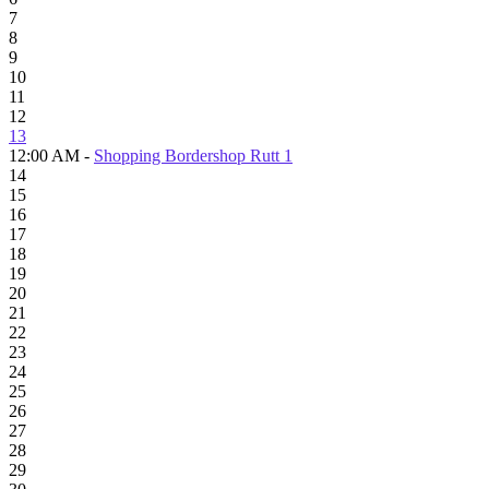
7
8
9
10
11
12
13
12:00 AM -
Shopping Bordershop Rutt 1
14
15
16
17
18
19
20
21
22
23
24
25
26
27
28
29