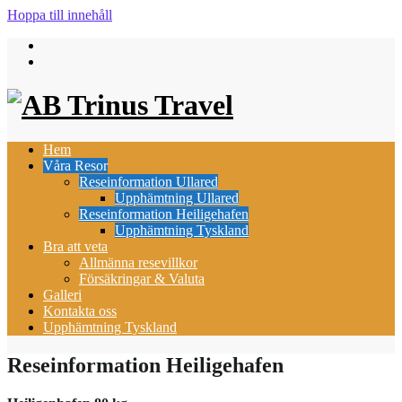
Hoppa till innehåll
Hem
Våra Resor
Reseinformation Ullared
Upphämtning Ullared
Reseinformation Heiligehafen
Upphämtning Tyskland
Bra att veta
Allmänna resevillkor
Försäkringar & Valuta
Galleri
Kontakta oss
Upphämtning Tyskland
Reseinformation Heiligehafen