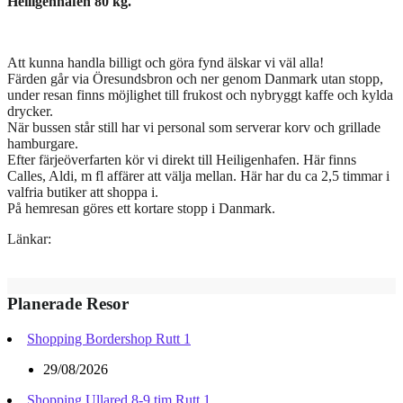
Heiligenhafen 80 kg.
Att kunna handla billigt och göra fynd älskar vi väl alla!
Färden går via Öresundsbron och ner genom Danmark utan stopp,
under resan finns möjlighet till frukost och nybryggt kaffe och kylda
drycker.
När bussen står still har vi personal som serverar korv och grillade
hamburgare.
Efter färjeöverfarten kör vi direkt till Heiligenhafen. Här finns
Calles, Aldi, m fl affärer att välja mellan. Här har du ca 2,5 timmar i
valfria butiker att shoppa i.
På hemresan göres ett kortare stopp i Danmark.
Länkar:
Planerade Resor
Shopping Bordershop Rutt 1
29/08/2026
Shopping Ullared 8-9 tim Rutt 1