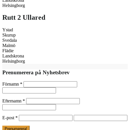
Landskrona
Helsingborg
Rutt 2 Ullared
Ystad
Skurup
Svedala
Malmö
Flädie
Landskrona
Helsingborg
Prenumerera på Nyhetsbrev
Förnamn
*
Efternamn
*
E-post
*