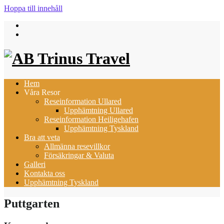
Hoppa till innehåll
Hem
Våra Resor
Reseinformation Ullared
Upphämtning Ullared
Reseinformation Heiligehafen
Upphämtning Tyskland
Bra att veta
Allmänna resevillkor
Försäkringar & Valuta
Galleri
Kontakta oss
Upphämtning Tyskland
Puttgarten