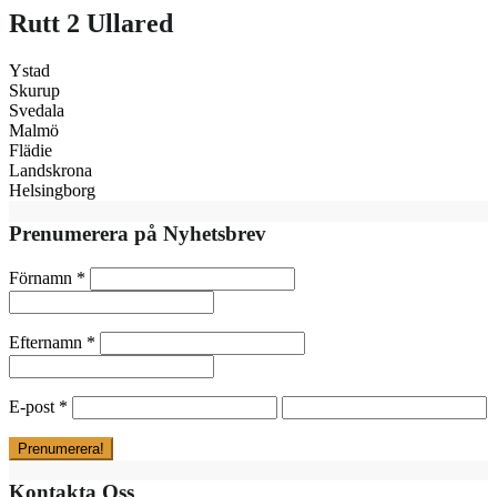
Rutt 2 Ullared
Ystad
Skurup
Svedala
Malmö
Flädie
Landskrona
Helsingborg
Prenumerera på Nyhetsbrev
Förnamn
*
Efternamn
*
E-post
*
Kontakta Oss