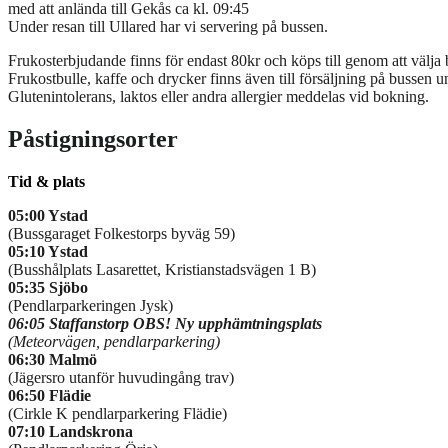
med att anlända till Gekås ca kl. 09:45
Under resan till Ullared har vi servering på bussen.
Frukosterbjudande finns för endast 80kr och köps till genom att välja b
Frukostbulle, kaffe och drycker finns även till försäljning på bussen u
Glutenintolerans, laktos eller andra allergier meddelas vid bokning.
Påstigningsorter
Tid & plats
05:00 Ystad
(Bussgaraget Folkestorps byväg 59)
05:10 Ystad
(Busshålplats Lasarettet, Kristianstadsvägen 1 B)
05:35 Sjöbo
(Pendlarparkeringen Jysk)
06:05 Staffanstorp OBS! Ny upphämtningsplats
(Meteorvägen, pendlarparkering)
06:30 Malmö
(Jägersro utanför huvudingång trav)
06:50 Flädie
(Cirkle K pendlarparkering Flädie)
07:10 Landskrona