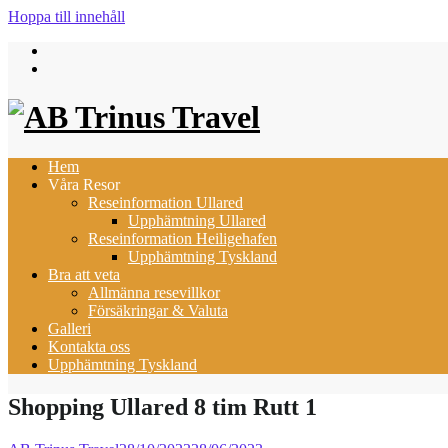
Hoppa till innehåll
Hem
Våra Resor
Reseinformation Ullared
Upphämtning Ullared
Reseinformation Heiligehafen
Upphämtning Tyskland
Bra att veta
Allmänna resevillkor
Försäkringar & Valuta
Galleri
Kontakta oss
Upphämtning Tyskland
Shopping Ullared 8 tim Rutt 1