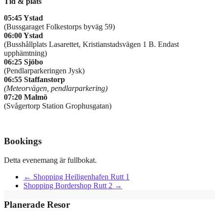
Tid & plats
05:45 Ystad
(Bussgaraget Folkestorps byväg 59)
06:00 Ystad
(Busshållplats Lasarettet, Kristianstadsvägen 1 B. Endast
upphämtning)
06:25 Sjöbo
(Pendlarparkeringen Jysk)
06:55 Staffanstorp
(Meteorvägen, pendlarparkering)
07:20 Malmö
(Svågertorp Station Grophusgatan)
Bookings
Detta evenemang är fullbokat.
←
Shopping Heiligenhafen Rutt 1
Shopping Bordershop Rutt 2
→
Planerade Resor