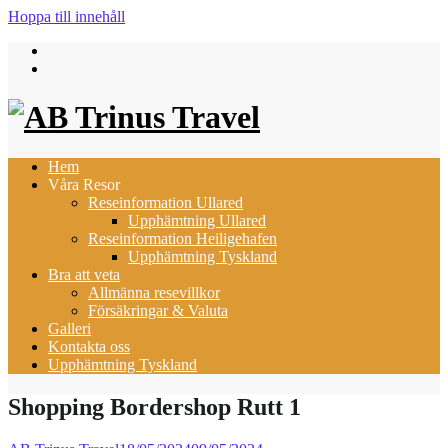
Hoppa till innehåll
Hem
Våra Resor
Reseinformation Ullared
Upphämtning Ullared
Reseinformation Heiligehafen
Upphämtning Tyskland
Bra att veta
Allmänna resevillkor
Försäkringar & Valuta
Galleri
Kontakta oss
Upphämtning Tyskland
Shopping Bordershop Rutt 1