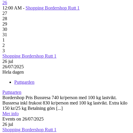
26
12:00 AM -
Shopping Bordershop Rutt 1
27
28
29
30
31
1
2
3
Shopping Bordershop Rutt 1
26
jul
26/07/2025
Hela dagen
Puttgarden
Puttgarten
Bordershop Pris Bussresa 740 kr/person med 100 kg lastvikt.
Bussresa inkl frukost 830 kr/person med 100 kg lastvikt. Extra kilo
150 kr/25 kg Betalning görs [...]
Mer info
Events on 26/07/2025
26
jul
Shopping Bordershop Rutt 1