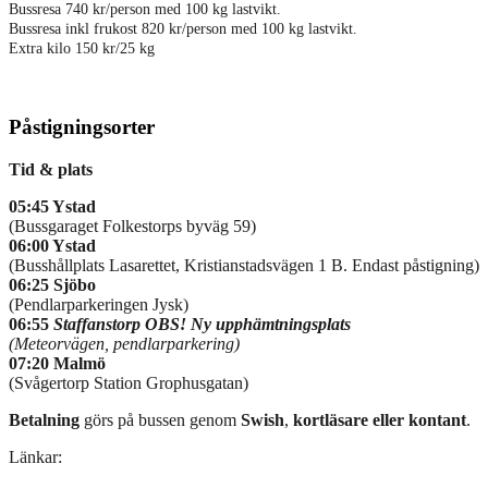
Bussresa 740 kr/person med 100 kg lastvikt.
Bussresa inkl frukost 820 kr/person med 100 kg lastvikt.
Extra kilo 150 kr/25 kg
Påstigningsorter
Tid & plats
05:45 Ystad
(Bussgaraget Folkestorps byväg 59)
06:00 Ystad
(Busshållplats Lasarettet, Kristianstadsvägen 1 B. Endast påstigning)
06:25 Sjöbo
(Pendlarparkeringen Jysk)
06:55
S
taffanstorp OBS! Ny upphämtningsplats
(Meteorvägen, pendlarparkering)
07:20 Malmö
(Svågertorp Station Grophusgatan)
Betalning
görs på bussen genom
Swish
,
kortläsare eller kontant
.
Länkar: