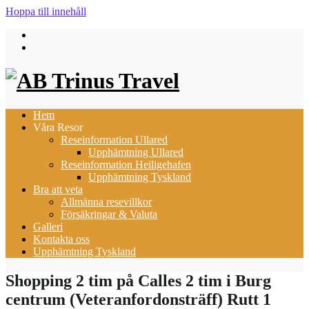
Hoppa till innehåll
Hem
Våra Resor
Reseinformation Ullared
Upphämtning Ullared
Reseinformation Heiligehafen
Upphämtning Tyskland
Bra att veta
Allmänna resevillkor
Försäkringar & Valuta
Galleri
Kontakta oss
Upphämtning Tyskland
Shopping 2 tim på Calles 2 tim i Burg
centrum (Veteranfordonsträff) Rutt 1