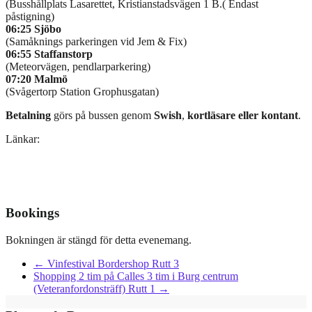
(Busshållplats Lasarettet, Kristianstadsvägen 1 B.( Endast
påstigning)
06:25 Sjöbo
(Samåknings parkeringen vid Jem & Fix)
06:55 S
taffanstorp
(Meteorvägen, pendlarparkering)
07:20 Malmö
(Svågertorp Station Grophusgatan)
Betalning
görs på bussen genom
Swish
,
kortläsare eller kontant
.
Länkar:
Bookings
Bokningen är stängd för detta evenemang.
←
Vinfestival Bordershop Rutt 3
Shopping 2 tim på Calles 3 tim i Burg centrum
(Veteranfordonsträff) Rutt 1
→