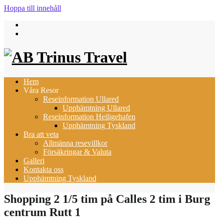
Hoppa till innehåll
Hem
Våra Resor
Reseinformation Ullared
Upphämtning Ullared
Reseinformation Heiligehafen
Upphämtning Tyskland
Bra att veta
Allmänna resevillkor
Försäkringar & Valuta
Galleri
Kontakta oss
Upphämtning Tyskland
Shopping 2 1/5 tim på Calles 2 tim i Burg
centrum Rutt 1