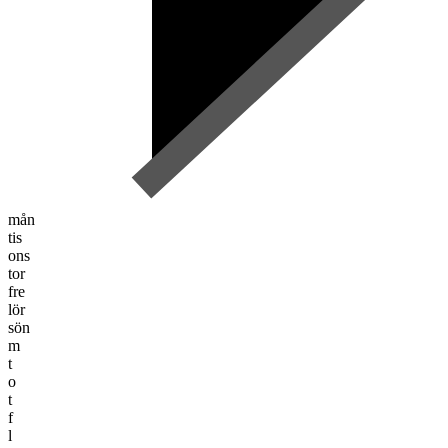
mån
tis
ons
tor
fre
lör
sön
m
t
o
t
f
l